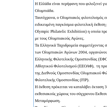
Η Ελλάδα είναι περήφανη που φιλοξενεί για
Ολυμπιάδα.
Ταυτόχρονα, ο Ολυμπιακός φιλοτελισμός εο
ειδικευμένη παγκόσμια φιλοτελική έκθεση
Ο
lympic
Philatelic
Exhibition
)
η οποία πρ
με τους Ολυμπιακούς Αγώνες.
Τα Ελληνικά Ταχυδρομεία συμμετέχοντας σ
των Ολυμπιακών Αγώνων 2004, οργανώνo
Ελληνικής Φιλοτελικής Ομοσπονδίας (ΕΦΟ
Αθλητικού Φιλοτελισμού (ΕΕΟΑΦ),
τη πρ
της Διεθνούς Ομοσπονδίας Ολυμπιακού Φιλ
Φιλοτελικής Ομοσπονδίας (
FIP
).
H
έκθεση πρόκειται να καταλάβει έκταση 3
εκθεσιακούς χώρους του σύγχρονου Εκθεσ
Μεταμόρφωση.