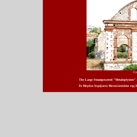
Co
The Large Steampowered "Metaloplysion" of
Το Μεγάλο Ατμήλατο Μεταλλοπλύσιο της Ε